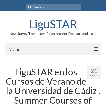
Search
for:
LiguSTAR
New Survey Techniques for an Ancient Riparian Landscape
Menu
PROJECT
LiguSTAR en los
21
RESEARCH TEAM
JUL 2021
Cursos de Verano de
NEWS
la Universidad de Cádiz .
GALLERY
Summer Courses of
CONTACTS